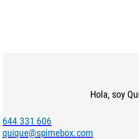
Hola, soy Qu
644 331 606
quique@spimebox.com